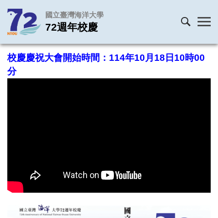
跳
國立臺灣海洋大學
到
72週年校慶
主
要
內
校慶慶祝大會開始時間：114年10月18日10時00
容
分
區